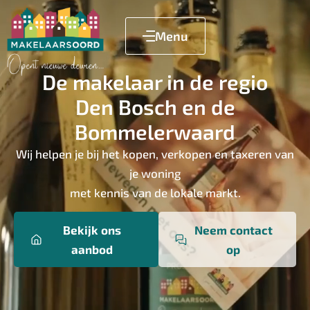
Menu
De makelaar in de regio
Den Bosch en de
Bommelerwaard
Wij helpen je bij het kopen, verkopen en taxeren van
je woning
met kennis van de lokale markt.
Bekijk ons
Neem contact
aanbod
op