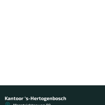
Thuis in 's-Hertogenbosch en de
Bommelerwaard
Wij zijn thuis in ‘s-Hertogenbosch en
Bommelerwaard. We wonen en werken hier,
kennen de buurten, de bewoners en de verhalen
achter elk huis.
Lees meer over ons
Kantoor ‘s-Hertogenbosch