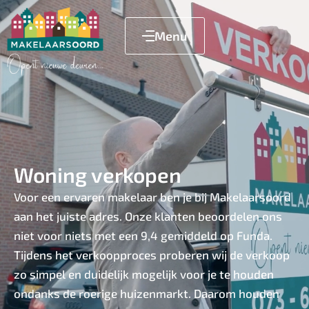
Menu
Woning verkopen
Voor een ervaren makelaar ben je bij Makelaarsoord
aan het juiste adres. Onze klanten beoordelen ons
niet voor niets met een 9,4 gemiddeld op Funda.
Tijdens het verkoopproces proberen wij de verkoop
zo simpel en duidelijk mogelijk voor je te houden
ondanks de roerige huizenmarkt. Daarom houden