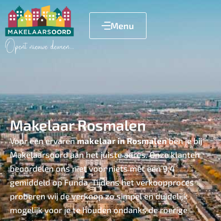
Menu
Makelaar Rosmalen
Voor een ervaren
makelaar in Rosmalen
ben je bij
Makelaarsoord aan het juiste adres. Onze klanten
beoordelen ons niet voor niets met een 9,4
gemiddeld op Funda. Tijdens het verkoopproces
proberen wij de verkoop zo simpel en duidelijk
mogelijk voor je te houden ondanks de roerige