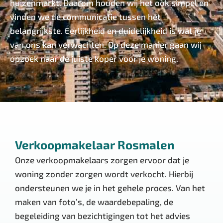
huizenmarkt. Daarom houden wij het ook simpel en
vinden we de communicatie tussen het
belangrijkste. Eerlijkheid en duidelijkheid is wat je
van ons kan verwachten. Op deze manier gaan wij
opzoek naar de juiste koper voor je woning.
Verkoopmakelaar Rosmalen
Onze verkoopmakelaars zorgen ervoor dat je
woning zonder zorgen wordt verkocht. Hierbij
ondersteunen we je in het gehele proces. Van het
maken van foto’s, de waardebepaling, de
begeleiding van bezichtigingen tot het advies