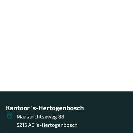
Thuis in 's-Hertogenbosch en de
Bommelerwaard
Wij zijn thuis in ‘s-Hertogenbosch en
Bommelerwaard. We wonen en werken hier,
kennen de buurten, de bewoners en de verhalen
achter elk huis.
Lees meer over ons
Kantoor ‘s-Hertogenbosch
Maastrichtseweg 88
5215 AE ’s-Hertogenbosch