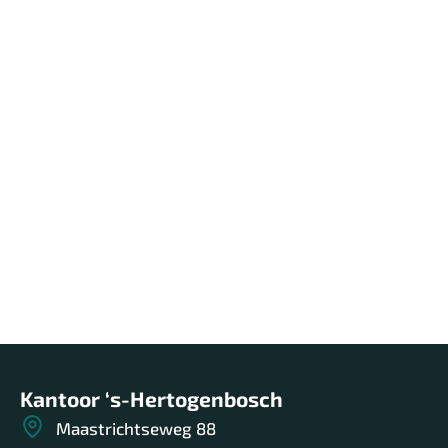
Thuis in 's-Hertogenbosch en de
Bommelerwaard
Wij zijn thuis in ‘s-Hertogenbosch en
Bommelerwaard. We wonen en werken hier,
kennen de buurten, de bewoners en de verhalen
achter elk huis.
Lees meer over ons
Kantoor ‘s-Hertogenbosch
Maastrichtseweg 88