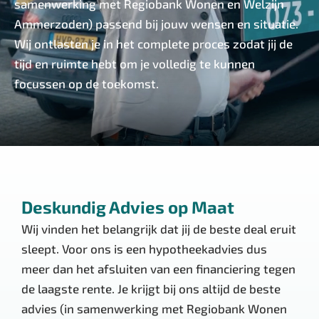
samenwerking met Regiobank Wonen en Welzijn
Ammerzoden) passend bij jouw wensen en situatie.
Wij ontlasten je in het complete proces zodat jij de
tijd en ruimte hebt om je volledig te kunnen
focussen op de toekomst.
Deskundig Advies op Maat
Wij vinden het belangrijk dat jij de beste deal eruit
sleept. Voor ons is een hypotheekadvies dus
meer dan het afsluiten van een financiering tegen
de laagste rente. Je krijgt bij ons altijd de beste
advies (in samenwerking met Regiobank Wonen