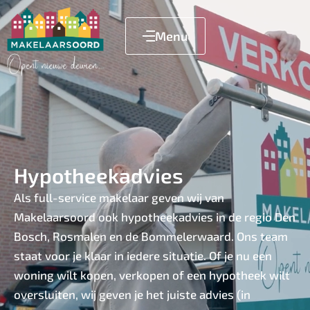
Menu
Hypotheekadvies
Als full-service makelaar geven wij van
Makelaarsoord ook hypotheekadvies in de regio Den
Bosch, Rosmalen en de Bommelerwaard. Ons team
staat voor je klaar in iedere situatie. Of je nu een
woning wilt kopen, verkopen of een hypotheek wilt
oversluiten, wij geven je het juiste advies (in