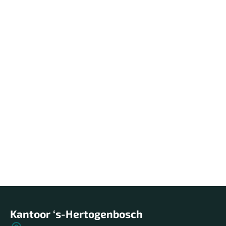
Thuis in 's-Hertogenbosch en de
Bommelerwaard
Wij zijn thuis in ‘s-Hertogenbosch en
Bommelerwaard. We wonen en werken hier,
kennen de buurten, de bewoners en de verhalen
achter elk huis.
Lees meer over ons
Kantoor ‘s-Hertogenbosch