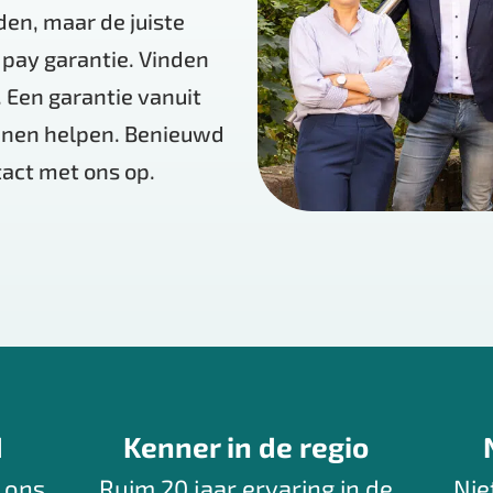
den, maar de juiste
 pay garantie. Vinden
. Een garantie vanuit
unnen helpen. Benieuwd
act met ons op.
d
Kenner in de regio
 ons
Ruim 20 jaar ervaring in de
Nie