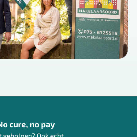
No cure, no pay
t geholpen? Ook echt