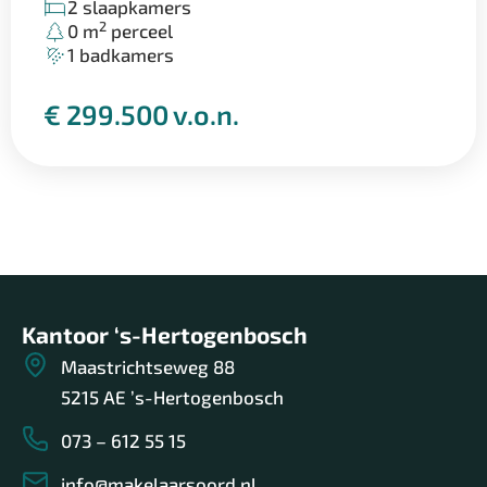
2 slaapkamers
2
0 m
perceel
1 badkamers
€ 299.500 v.o.n.
Kantoor ‘s-Hertogenbosch
Maastrichtseweg 88
5215 AE ’s-Hertogenbosch
073 – 612 55 15
info@makelaarsoord.nl