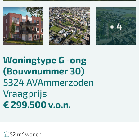
+ 4
Woningtype G -ong
(Bouwnummer 30)
5324 AV
Ammerzoden
Vraagprijs
€ 299.500 v.o.n.
2
52 m
wonen