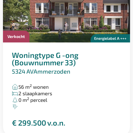
Verkocht
Energielabel A +++
Woningtype G -ong
(Bouwnummer 33)
5324 AV
Ammerzoden
2
56 m
wonen
2 slaapkamers
2
0 m
perceel
€ 299.500 v.o.n.