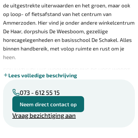
de uitgestrekte uiterwaarden en het groen, maar ook
op loop- of fietsafstand van het centrum van
Ammerzoden. Hier vind je onder andere winkelcentrum
De Haar, dorpshuis De Weesboom, gezellige
horecagelegenheden en basisschool De Schakel. Alles
binnen handbereik, met volop ruimte en rust om je
heen.
EEN NATUURLIJKE WOONOMGEVING DE HOEF WORDT
Lees volledige beschrijving
EEN WIJK MET VOLOP RUIMTE VOOR GROEN EN
ONTSPANNING
073 - 612 55 15
Midden in het plan komt een royaal plantsoen met een
Neem direct contact op
speeltuin en bomen. In het hart ligt een wadi. Bij veel
regen komt het regenwater samen in dit lager gelegen
Vraag bezichtiging aan
deel in het grasveld en kan zo langzaam de grond in
zakken. Het kan dus wel eens voorkomen dat de wadi