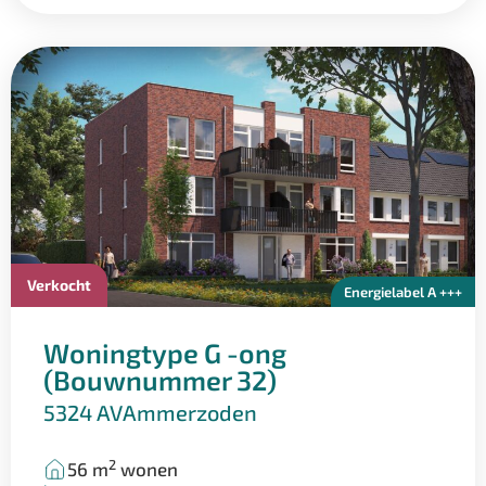
Verkocht
Energielabel A +++
Woningtype G -ong
(Bouwnummer 32)
5324 AV
Ammerzoden
2
56 m
wonen