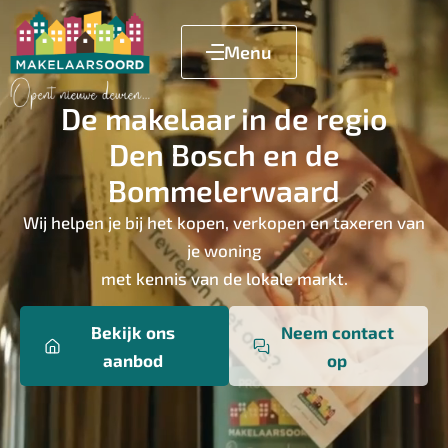
Menu
De makelaar in de regio
Den Bosch en de
Bommelerwaard
Wij helpen je bij het kopen, verkopen en taxeren van
je woning
met kennis van de lokale markt.
Bekijk ons
Neem contact
aanbod
op