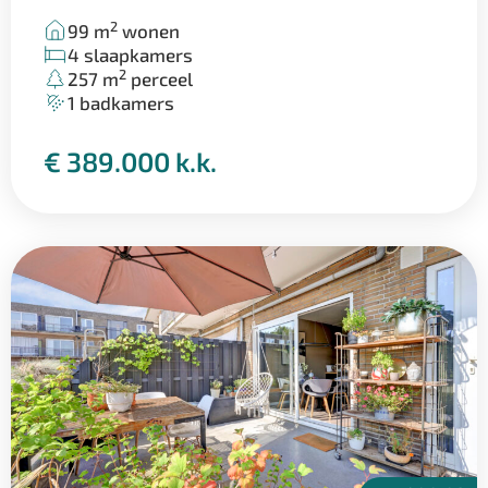
2
99 m
wonen
4 slaapkamers
2
257 m
perceel
1 badkamers
€ 389.000 k.k.