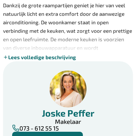
Dankzij de grote raampartijen geniet je hier van veel
natuurlijk licht en extra comfort door de aanwezige
airconditioning. De woonkamer staat in open
verbinding met de keuken, wat zorgt voor een prettige
en open leefruimte. De moderne keuken is voorzien
van diverse inbouwapparatuur en wordt
geaccentueerd door een opvallende design-afzuigkap,
Lees volledige beschrijving
een echte eyecatcher. Via de deur in de keuken is de
achtertuin direct bereikbaar.
Op de eerste verdieping bevinden zich drie
slaapkamers, waarvan twee aan de achterzijde en één
aan de voorzijde van de woning. De moderne badkamer
Joske Peffer
is compleet uitgevoerd met een wastafelmeubel, een
inloopdouche en een toilet.
Makelaar
073 - 612 55 15
De tweede verdieping is bereikbaar via een vaste trap