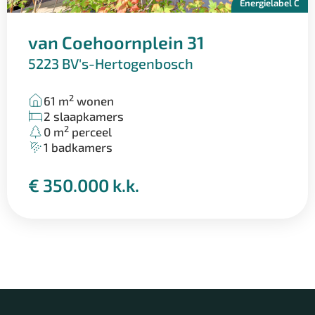
Energielabel C
van Coehoornplein 31
5223 BV
's-Hertogenbosch
2
61 m
wonen
2 slaapkamers
2
0 m
perceel
1 badkamers
€ 350.000 k.k.