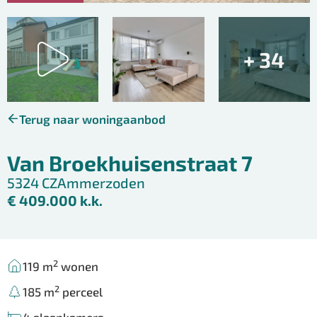
+ 34
Terug naar woningaanbod
Van Broekhuisenstraat 7
5324 CZ
Ammerzoden
€ 409.000 k.k.
2
119 m
wonen
2
185 m
perceel