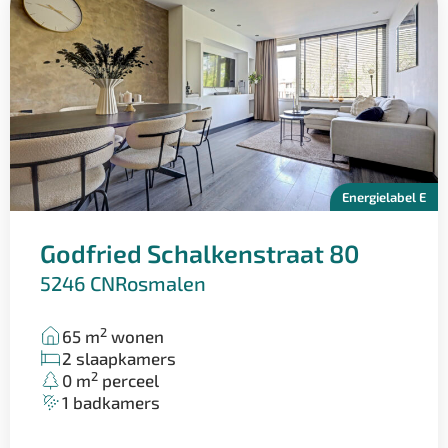
Ammerzoden over diverse sportverenigingen en is
basisschool de Schakel gemakkelijk te voet bereikbaar.
Energielabel E
Godfried Schalkenstraat 80
5246 CN
Rosmalen
2
65 m
wonen
2 slaapkamers
2
0 m
perceel
1 badkamers