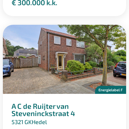
€ 300.000 k.k.
Energielabel F
A C de Ruijter van
Steveninckstraat 4
5321 GK
Hedel