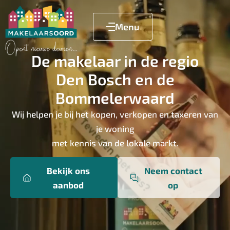
Menu
De makelaar in de regio
Den Bosch en de
Bommelerwaard
Wij helpen je bij het kopen, verkopen en taxeren van
je woning
met kennis van de lokale markt.
Bekijk ons
Neem contact
aanbod
op