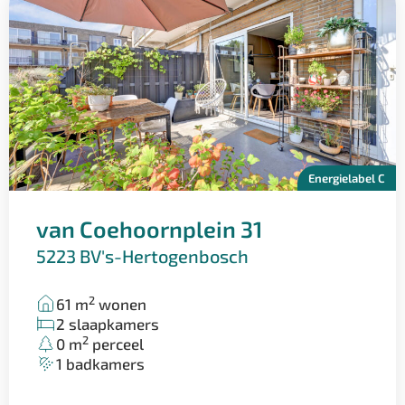
– Levensloopbestendig
– Drie slaapkamers
– Twee badkamers
– Airco woonkamer
– Dubbel balkon
– Bijdrage VVE € 200,67 per maand
Energielabel C
Een comfortabel, goed onderhouden appartement op
een fijne locatie — ideaal voor wie zorgeloos wil
van Coehoornplein 31
wonen!
5223 BV
's-Hertogenbosch
Omgeving
Tussen de Maas en de Waal, in het zuiden van
2
61 m
wonen
Gelderland, ligt de Bommelerwaard: een uniek en
2 slaapkamers
2
0 m
perceel
waterrijk gebied. De rivieren en talrijke plassen trekken
1 badkamers
veel liefhebbers van watersport. Verspreid door de
regio vind je diverse jachthavens en strandlocaties. De