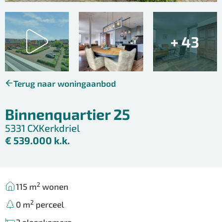
+ 43
Terug naar woningaanbod
Binnenquartier 25
5331 CX
Kerkdriel
€ 539.000 k.k.
2
115 m
wonen
2
0 m
perceel