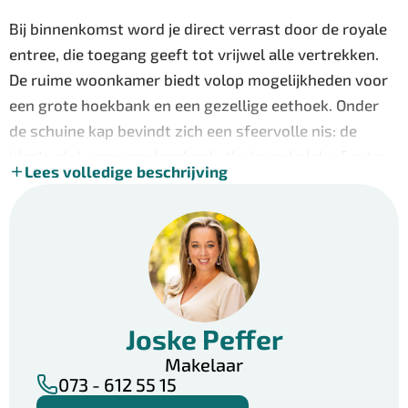
Bij binnenkomst word je direct verrast door de royale
entree, die toegang geeft tot vrijwel alle vertrekken.
De ruime woonkamer biedt volop mogelijkheden voor
een grote hoekbank en een gezellige eethoek. Onder
de schuine kap bevindt zich een sfeervolle nis: de
ideale plek voor een leeshoek, thuiswerkplek of extra
Lees volledige beschrijving
zithoek. De moderne keuken is verzorgd afgewerkt en
uitgerust met diverse inbouwapparatuur. Vanuit de
keuken bereik je één van de slaapkamers; de andere
twee slaapkamers zijn toegankelijk via de hal. Vanuit
het woongedeelte stap je zo één van de twee balkons
op, waardoor je op elk moment van de dag kunt
Joske Peffer
genieten van zon of schaduw. De royale inpandige
badkamer beschikt over een wastafelmeubel,
Makelaar
073 - 612 55 15
inloopdouche en een praktische vaste kast met