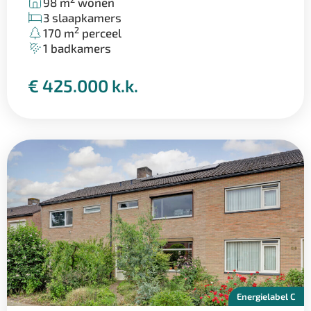
98 m
wonen
3 slaapkamers
2
170 m
perceel
1 badkamers
€ 425.000 k.k.
Energielabel C