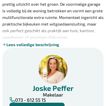
prettig uitzicht over het groen. De voormalige garage
is volledig bij de woning betrokken en vormt een grote
multifunctionele extra ruimte. Momenteel ingericht als
praktische bijkeuken met witgoedaansluiting, maar
ook perfect geschikt als praktijk aan huis, kantoor,
speelkamer of gezellige chillruimte.
Lees volledige beschrijving
De eerste verdieping beschikt over drie ruime
slaapkamers. Aan de voorzijde liggen twee
slaapkamers en aan de achterzijde bevindt zich de
royale master bedroom over de volledige breedte van
de woning. Zowel de master bedroom als de tweede
slaapkamer zijn voorzien van airconditioning, wat
Joske Peffer
zorgt voor extra comfort tijdens warme dagen. De
centraal gelegen badkamer is heerlijk ruim en
Makelaar
073 - 612 55 15
compleet uitgevoerd met een hoekligbad,