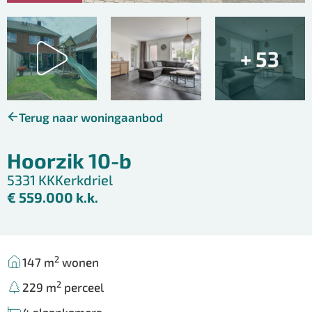
+ 53
Terug naar woningaanbod
Hoorzik 10-b
5331 KK
Kerkdriel
€ 559.000 k.k.
2
147 m
wonen
2
229 m
perceel