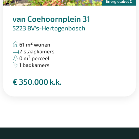
Energielabel C
van Coehoornplein 31
5223 BV
's-Hertogenbosch
2
61 m
wonen
2 slaapkamers
2
0 m
perceel
1 badkamers
€ 350.000 k.k.