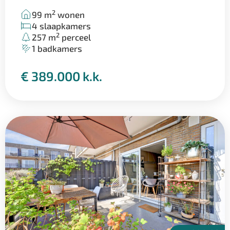
2
99 m
wonen
4 slaapkamers
2
257 m
perceel
1 badkamers
€ 389.000 k.k.