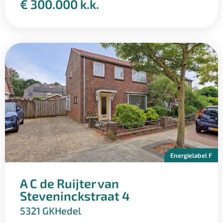
€ 300.000 k.k.
veel liefhebbers van watersport. Verspreid door de
regio vind je diverse jachthavens en strandlocaties. De
Zandmeren bij Kerkdriel vormen in de zomer een
populaire plek om te zwemmen, terwijl je in de
omliggende jachthavens ook kunt genieten van een
hapje en een drankje met uitzicht over het water. Ook
voor wandelaars en fietsers heeft de Bommelerwaard
veel te bieden, met een uitgebreid netwerk aan
aantrekkelijke routes door het landschap. Voor
dagelijkse voorzieningen kun je in de meeste dorpen
terecht, terwijl grotere plaatsen zoals Zaltbommel en
Energielabel F
Kerkdriel een breder aanbod bieden, waaronder
sportfaciliteiten, culturele voorzieningen en horeca.
A C de Ruijter van
Steveninckstraat 4
5321 GK
Hedel