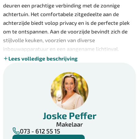
deuren een prachtige verbinding met de zonnige
achtertuin. Het comfortabele zitgedeelte aan de
achterzijde biedt volop privacy en is de perfecte plek
om te ontspannen. Aan de voorzijde bevindt zich de
stijlvolle keuken, voorzien van diverse
inbouwapparatuur en een aangename lichtinval.
Tussen woonkamer en keuken is volop ruimte voor
Lees volledige beschrijving
een grote eettafel: dé plek waar familie en vrienden
samenkomen voor gezellige diners, spelletjesavonden
en lange gesprekken.
De begane grond beschikt daarnaast over een
praktische provisiekast, een nette hal met toilet en
Joske Peffer
meterkast en is volledig voorzien van plavuizen met
comfortabele vloerverwarming, inclusief de garage.
Makelaar
073 - 612 55 15
Op de eerste verdieping bevinden zich twee bijzonder