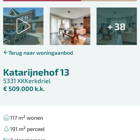
+ 38
Terug naar woningaanbod
Katarijnehof 13
5331 XK
Kerkdriel
€ 509.000 k.k.
2
117 m
wonen
2
191 m
perceel