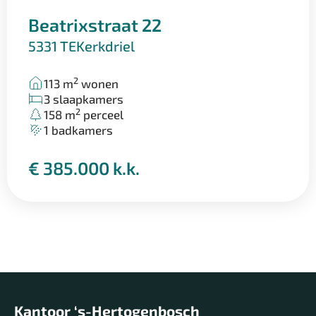
Beatrixstraat 22
5331 TE
Kerkdriel
2
113 m
wonen
3 slaapkamers
2
158 m
perceel
1 badkamers
€ 385.000 k.k.
Kantoor ‘s-Hertogenbosch