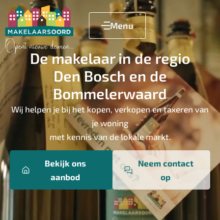
Menu
De makelaar in de regio
Den Bosch en de
Bommelerwaard
Wij helpen je bij het kopen, verkopen en taxeren van
je woning
met kennis van de lokale markt.
Bekijk ons
Neem contact
aanbod
op