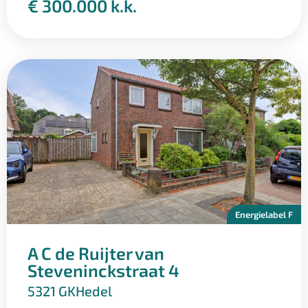
€ 300.000 k.k.
– Sfeervolle, groene tuin met veranda
– 15 zonnepanelen
– Garage & berging
Een instapklare woning met karakter, comfort en
verrassend veel leefruimte op een geliefde locatie in
het oude Empel. Een woning die je absoluut gezien
moet hebben!
Omgeving
Het voormalige dorp Empel is een gemoedelijk dorp
onder de rook van ’s-Hertogenbosch. De
Energielabel F
voorzieningen in het dorp zijn divers. Naast de winkels
voor de dagelijkse boodschappen zoals de bakker,
A C de Ruijter van
supermarkt, bloemist en cafetaria, beschikt Empel
Steveninckstraat 4
over twee basisscholen en een gymzaal. Verder zijn er
5321 GK
Hedel
in het dorp volop sportfaciliteiten en biedt de nabije