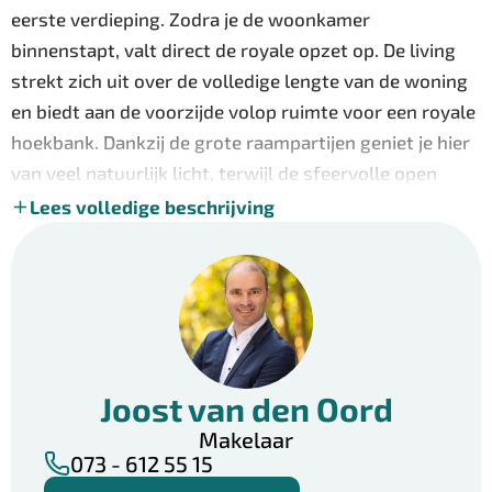
eerste verdieping. Zodra je de woonkamer
binnenstapt, valt direct de royale opzet op. De living
strekt zich uit over de volledige lengte van de woning
en biedt aan de voorzijde volop ruimte voor een royale
hoekbank. Dankzij de grote raampartijen geniet je hier
van veel natuurlijk licht, terwijl de sfeervolle open
haard zorgt voor extra warmte en gezelligheid. Aan de
Lees volledige beschrijving
achterzijde vormt de ruime eethoek de ideale plek voor
lange diners met familie en vrienden. De grote
schuifpui zorgt voor een prachtige verbinding met de
tuin. De halfopen keuken is modern uitgevoerd en
voorzien van diverse inbouwapparatuur. Authentieke
glas-in-loodramen geven deze ruimte een
Joost van den Oord
karaktervolle uitstraling. Vanuit zowel de woonkamer
Makelaar
als de hal is de keuken bereikbaar. Aansluitend bevindt
073 - 612 55 15
zich de praktische bijkeuken met de