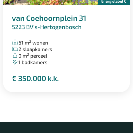
Energielabel C
van Coehoornplein 31
5223 BV
's-Hertogenbosch
2
61 m
wonen
2 slaapkamers
2
0 m
perceel
1 badkamers
€ 350.000 k.k.