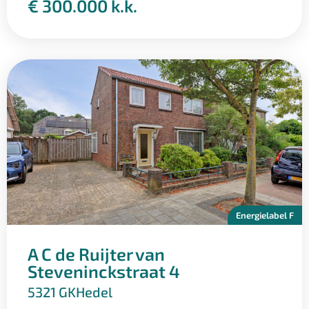
€ 300.000 k.k.
Energielabel F
A C de Ruijter van
Steveninckstraat 4
5321 GK
Hedel