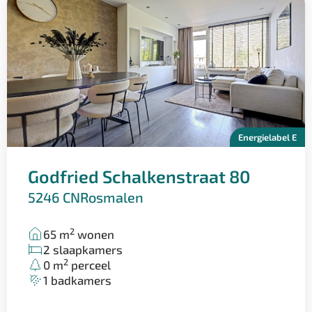
voor meer informatie over dit bijzondere
nieuwbouwproject.
Ervaar zelf de perfecte combinatie van historie, licht,
ruimte en wooncomfort aan de Voorstraat in Velddriel.
Energielabel E
Godfried Schalkenstraat 80
5246 CN
Rosmalen
2
65 m
wonen
2 slaapkamers
2
0 m
perceel
1 badkamers