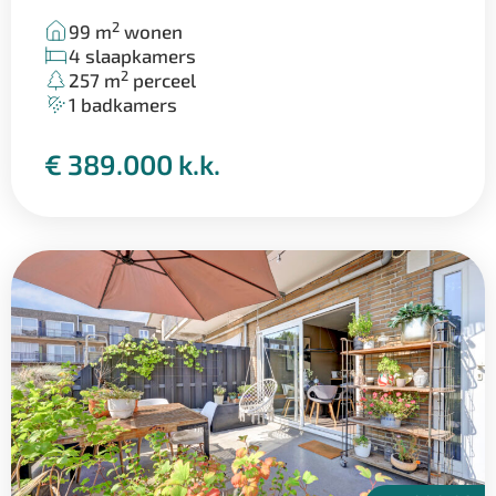
2
99 m
wonen
4 slaapkamers
2
257 m
perceel
1 badkamers
€ 389.000 k.k.