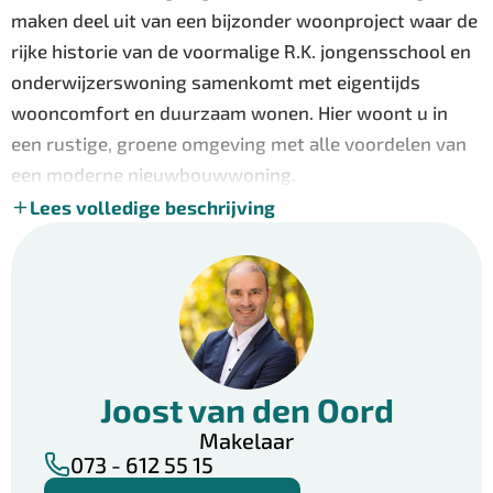
maken deel uit van een bijzonder woonproject waar de
rijke historie van de voormalige R.K. jongensschool en
onderwijzerswoning samenkomt met eigentijds
wooncomfort en duurzaam wonen. Hier woont u in
een rustige, groene omgeving met alle voordelen van
een moderne nieuwbouwwoning.
Lees volledige beschrijving
De woningen zijn ontworpen met oog voor de
toekomst en bieden alles wat u zoekt voor
comfortabel en zorgeloos wonen.
Kenmerken van de woningen
– Eigen oprit met parkeergelegenheid op eigen terrein
Joost van den Oord
– Besloten patio voor optimale privacy en veel
natuurlijke lichtinval
Makelaar
073 - 612 55 15
– Toegang tot een fraaie gezamenlijke tuin