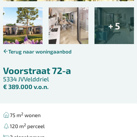
+ 5
Terug naar woningaanbod
Voorstraat 72-a
5334 JV
Velddriel
€ 389.000 v.o.n.
2
75 m
wonen
2
120 m
perceel