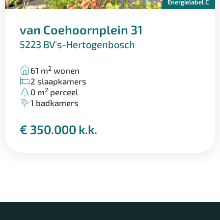
Energielabel C
van Coehoornplein 31
5223 BV
's-Hertogenbosch
2
61 m
wonen
2 slaapkamers
2
0 m
perceel
1 badkamers
€ 350.000 k.k.