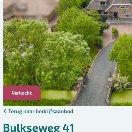
Verkocht
Terug naar bedrijfsaanbod
Bulkseweg 41