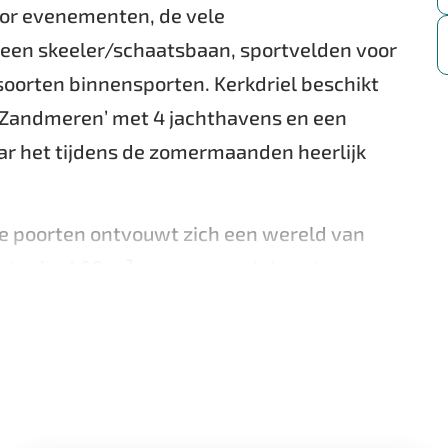
oor evenementen, de vele
een skeeler/schaatsbaan, sportvelden voor
 soorten binnensporten. Kerkdriel beschikt
 Zandmeren’ met 4 jachthavens en een
aar het tijdens de zomermaanden heerlijk
he poorten ontvouwt zich een wereld van
s met ruim 400 m² woonoppervlak, ontworpen
rachtige parkbomen, mooie hagen, heesters
aar bloei is te bewonderen, een grote
en een unieke privé-oase.