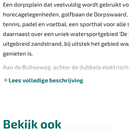
Een dorpsplein dat veelvuldig wordt gebruikt v
horecagelegenheden, golfbaan de Dorpswaard, 
tennis, padel en voetbal, een sporthal voor alle
daarnaast over een uniek watersportgebied ‘De
uitgebreid zandstrand, bij uitstek het gebied w
genieten is.
Aan de Bulkseweg, achter de dubbele elektrisc
grandeur. De oprijlaan leidt naar een landhui
Lees volledige beschrijving
om te genieten. De tuin ademt pure beleving: P
en struiken, zodanig gekozen dat er het gehele j
natuurvijver, jacuzzi en zonnige terrassen creër
Bekijk ook
Het landhuis