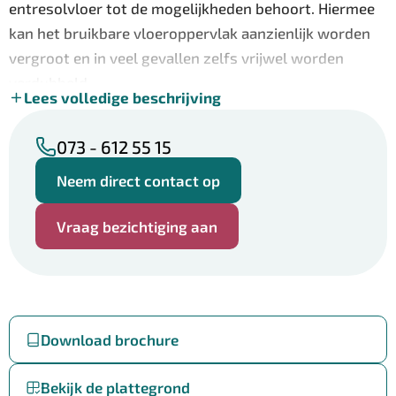
entresolvloer tot de mogelijkheden behoort. Hiermee
kan het bruikbare vloeroppervlak aanzienlijk worden
vergroot en in veel gevallen zelfs vrijwel worden
verdubbeld.
Lees volledige beschrijving
Milieucategorie:
Hier geldt de aanduiding bedrijvigheid met
073 - 612 55 15
milieucategorie 1 tot en met 3.2.
Neem direct contact op
Voorzieningen
Vraag bezichtiging aan
• Elektrisch bedienbare overheaddeur
• Separate loopdeur
• Betonvloer en hoogte hal 550 cm.
• Verlichting aanwezig
• Water- en afvoeraansluiting aanwezig
Download brochure
• Mogelijkheid tot realiseren van pantry en/of toilet
• Geschikt voor het aanbrengen van een entresolvloer
Bekijk de plattegrond