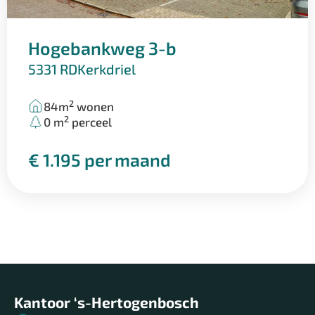
• Uitstekende bereikbaarheid via A2 en A59
Een interessante bedrijfsunit voor ondernemers die op
Hogebankweg 3-b
zoek zijn naar een compacte bedrijfsruimte met volop
5331 RD
Kerkdriel
mogelijkheden voor uitbreiding en eigen inrichting.
2
84m
wonen
2
0 m
perceel
€ 1.195 per maand
Kantoor ‘s-Hertogenbosch