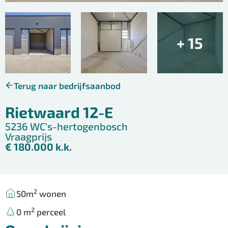
+ 15
Terug naar bedrijfsaanbod
Rietwaard 12-E
5236 WC
's-hertogenbosch
Vraagprijs
€ 180.000 k.k.
2
50m
wonen
2
0 m
perceel