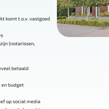
kt komt t.o.v. vastgoed
es
ijn (notarissen,
eveel betaald
n en budget
ief op social media