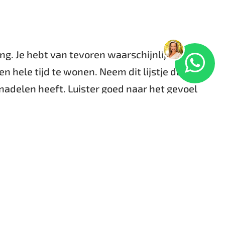
ang. Je hebt van tevoren waarschijnlijk een
n hele tijd te wonen. Neem dit lijstje daarom
n nadelen heeft. Luister goed naar het gevoel
r de ligging en de buurt. Zitten de supermarkt
gelijkheden? Het is geen kleine keuze die je
de tijd. Ga desnoods een praatje maken met
k naar alternatieve woonvormen. Er bestaan
 zijn wat kleiner maar perfect voor een