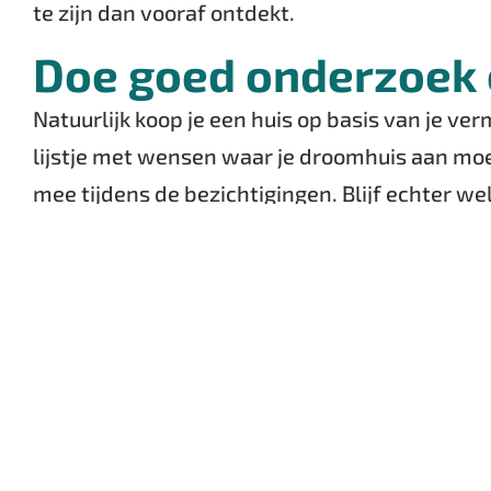
te zijn dan vooraf ontdekt.
Doe goed onderzoek e
Natuurlijk koop je een huis op basis van je ver
lijstje met wensen waar je droomhuis aan moet
mee tijdens de bezichtigingen. Blijf echter wel
wat je bij het huis en de buurt krijgt. Ga niet
en scholen op een goede afstand, wat is de af
maakt en alles moet daarom ook kloppen. Maa
de mogelijke buren hoe zij de buurt ervaren.
Zoek naar alternati
Ben je alleen en heb je niet het vermogen om
tegenwoordig nieuwbouwprojecten speciaal ger