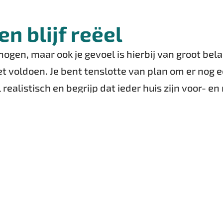
n blijf reëel
mogen, maar ook je gevoel is hierbij van groot bel
 voldoen. Je bent tenslotte van plan om er nog ee
 realistisch en begrijp dat ieder huis zijn voor- e
 simpelweg voor het mooiste huis maar kijk ook naa
stand naar je werk en zijn er voldoende parkeermo
k daarom geen overhaaste beslissingen en neem 
eve woonplekken
 een bestaand huis te kopen? Ga dan eens op zoe
icht op de startende alleenstaande. Deze huizen