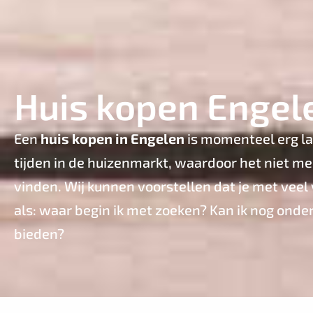
Huis kopen Engel
Een
huis kopen in Engelen
is momenteel erg las
tijden in de huizenmarkt, waardoor het niet m
vinden. Wij kunnen voorstellen dat je met veel
als: waar begin ik met zoeken? Kan ik nog ond
bieden?