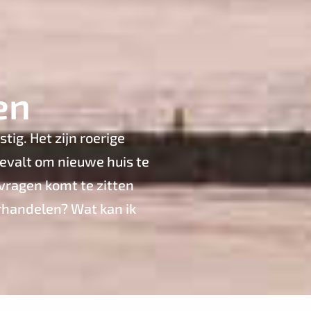
en
tig. Het zijn roerige
eevalt om nieuwe huis te
 vragen komt te zitten
erhandelen? Wat kan ik