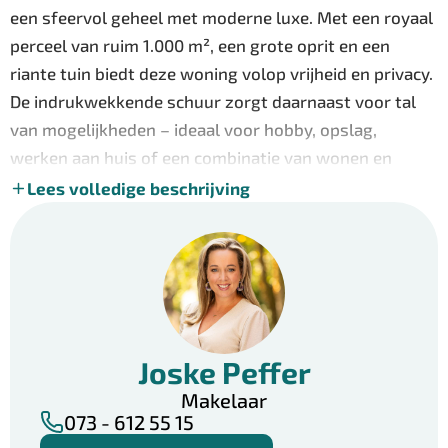
een sfeervol geheel met moderne luxe. Met een royaal
perceel van ruim 1.000 m², een grote oprit en een
riante tuin biedt deze woning volop vrijheid en privacy.
De indrukwekkende schuur zorgt daarnaast voor tal
van mogelijkheden – ideaal voor hobby, opslag,
werken aan huis of een combinatie van wonen en
ondernemen.
Lees volledige beschrijving
Binnen beschikt de woning over verrassend veel
woonoppervlakte en een flexibele indeling. Een pand
met inhoud, uitstraling én potentie. Vrijstaand wonen
in een woonwijk, met dit formaat én deze historie, is
een zeldzame combinatie. Een zeldzame kans om riant
Joske Peffer
vrijstaand te wonen op een plek met geschiedenis.
Makelaar
De keuken vormt zonder twijfel het hart van de
073 - 612 55 15
woning. Deze moderne leefkeuken is royaal opgezet