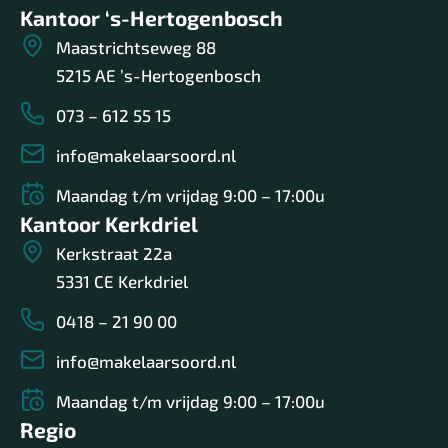
Kantoor ‘s-Hertogenbosch
– Perceel 1.061 m2
Maastrichtseweg 88
Vrijstaand wonen op een riant perceel met
5215 AE ’s-Hertogenbosch
uitzonderlijk veel mogelijkheden en potentie, waar je
073 – 612 55 15
wonen, werken en ontspannen moeiteloos
combineert.
info@makelaarsoord.nl
Wil je dit zelf ervaren? Neem dan contact op voor een
Maandag t/m vrijdag 9:00 – 17:00u
vrijblijvende bezichtiging.
Kantoor Kerkdriel
Kerkstraat 22a
5331 CE Kerkdriel
0418 – 21 90 00
info@makelaarsoord.nl
Maandag t/m vrijdag 9:00 – 17:00u
Regio