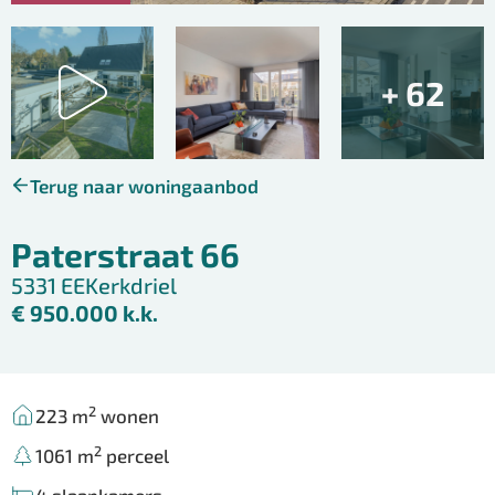
+ 62
Terug naar woningaanbod
Paterstraat 66
5331 EE
Kerkdriel
€ 950.000 k.k.
2
223 m
wonen
2
1061 m
perceel